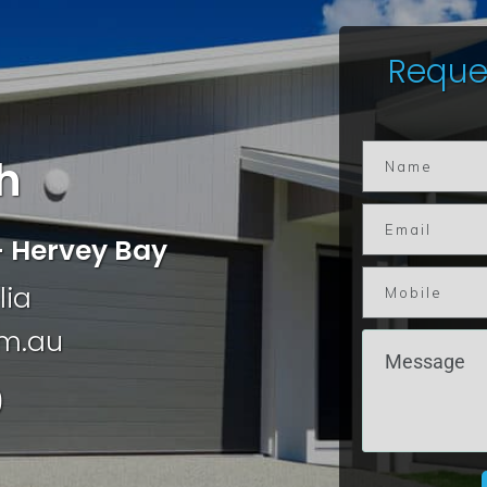
Reque
h
 Hervey Bay
lia
om.au
9